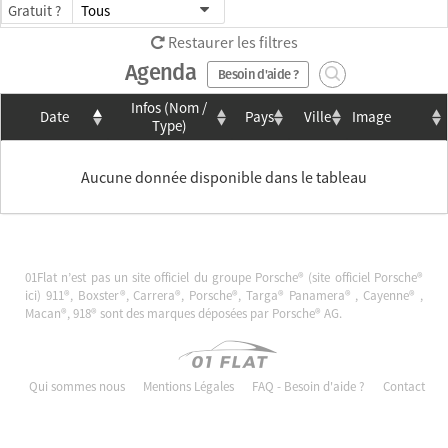
Gratuit ?
Tous
Restaurer les filtres
Agenda
Besoin d'aide ?
Infos (Nom /
Date
Pays
Ville
Image
Type)
Aucune donnée disponible dans le tableau
01Flat n’est pas un site officiel du groupe Porsche® (site officiel Porsche®
ici
) 911®, Boxster®, Carrera®, Porsche®, Targa® Panamera® , Cayenne® ,
Macan®, 918® sont des marques déposées par Porsche® AG.
Qui sommes nous
Mentions Légales
FAQ - Besoin d'aide ?
Contact