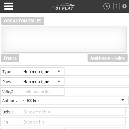
?
Démo
ODS AUTOMOBILES
À Propos
France
Asnières-sur-Seine
Type
Non renseigné
Pays
Non renseigné
Ville/Adresse
Autour de
< 100 km
Début
Fin