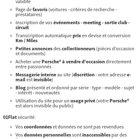
validité
Page de
favoris
(voitures - critères de recherche -
prestataires)
Inscription de vos
événements - meeting - sortie club -
circuit
Transcription automatique
prix
en devise et conversion
Km / Miles
Petites annonces
des
collectionneurs
(pièces d’occasion
et documents)
Acheter une
Porsche® à vendre d'occasion
directement
entre passionnés
Messagerie interne
au site (
discrétion
: votre adresse
e-
mail
est
invisible
)
Blog
présenté et ordonné par série - type - modèle - sujet
- intérêt - nouveautés
Utilisation du site pour un
usage privé
(votre
Porsche®
est alors invisible du public)
01Flat
sécurité:
Vos
coordonnées
et données ne sont pas revendues
Vos
données personnelles
sont
inaccessibles
par des