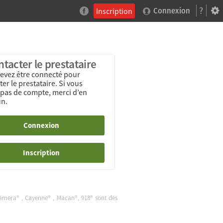
?
Inscription
Connexion
tacter le prestataire
evez être connecté pour
er le prestataire. Si vous
 pas de compte, merci d’en
un.
Connexion
Inscription
namera® , Cayenne® , Macan®, 918® sont des