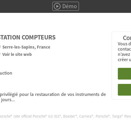
Démo
STATION COMPTEURS
Con
Vous d
Serre-les-Sapins, France
contact
n’avez
Voir le site web
créer 
uction
privilégié pour la restauration de vos instruments de
jours...
Porsche® (site officiel Porsche®
ici
) 911®, Boxster®, Carrera®, Porsche®, Targa® Pa