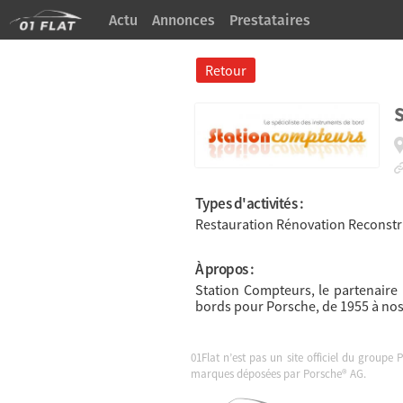
Actu
Annonces
Prestataires
À Propos
Retour
Types d'activités :
Restauration Rénovation Reconstr
À propos :
Station Compteurs, le partenaire 
bords pour Porsche, de 1955 à nos 
01Flat n’est pas un site officiel du groupe 
marques déposées par Porsche® AG.