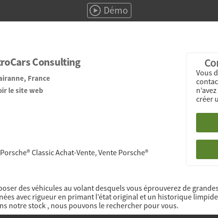
Démo
roCars Consulting
Con
Vous d
airanne, France
contact
n’avez
oir le site web
créer 
 Porsche® Classic Achat-Vente, Vente Porsche®
poser des véhicules au volant desquels vous éprouverez de grande
ées avec rigueur en primant l’état original et un historique limpide
dans notre stock , nous pouvons le rechercher pour vous.