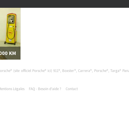
 000
KM
911-964 - Carrera 4 Anniversaire (1993-94)
Porsche® (site officiel Porsche®
ici
) 911®, Boxster®, Carrera®, Porsche®, Targa® Pa
entions Légales
FAQ - Besoin d'aide ?
Contact