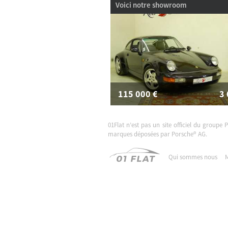
Voici notre showroom
115 000
€
3
01FLAT1666
01Flat n’est pas un site officiel du groupe 
marques déposées par Porsche® AG.
Qui sommes nous
M