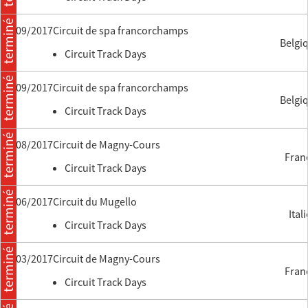
terminé
12/09/2017
circuit de spa francorchamps
Belgi
Circuit Track Days
terminé
11/09/2017
circuit de spa francorchamps
Belgi
Circuit Track Days
terminé
30/08/2017
circuit de Magny-Cours
Fran
Circuit Track Days
terminé
06/06/2017
circuit du Mugello
Itali
Circuit Track Days
terminé
31/03/2017
circuit de Magny-Cours
Fran
Circuit Track Days