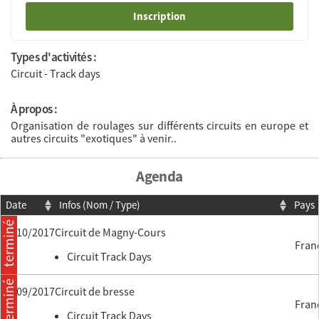
Inscription
Types d'activités :
Circuit - Track days
À propos :
Organisation de roulages sur différents circuits en europe et
autres circuits "exotiques" à venir..
Agenda
Date
Infos (Nom / Type)
Pays
terminé
16/10/2017
circuit de Magny-Cours
Fran
Circuit Track Days
terminé
15/09/2017
circuit de bresse
Fran
Circuit Track Days