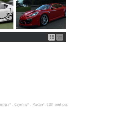
namera® , Cayenne® , Macan®, 918® sont des