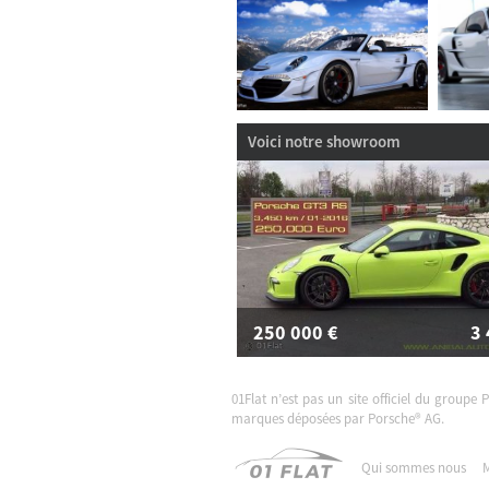
Voici notre showroom
250 000
€
3
01FLAT1358
01Flat n’est pas un site officiel du groupe 
marques déposées par Porsche® AG.
Qui sommes nous
M