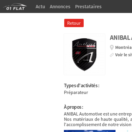
Actu
Annonces
Prestataires
À Propos
Retour
ANIBAL
Montréa
Voir le s
Types d'activités :
Préparateur
À propos :
ANIBAL Automotive est une entrep
Nos matériaux de haute qualité, a
l'accomplissement de notre vision 