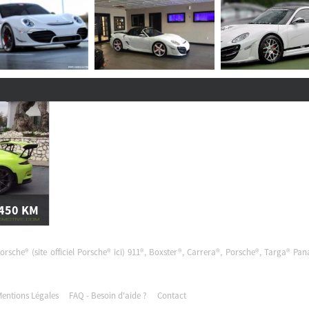
 450
KM
911-991 - GT3 RS (2015)
Porsche® (site officiel Porsche®
ici
) 911®, Boxster®, Carrera®, Porsche®, Targa® Pa
entions Légales
FAQ - Besoin d'aide ?
Contact