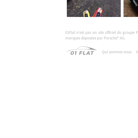
01Flat n’est pas un site officiel du groupe 
marques déposées par Porsche® AG.
Qui sommes nous
M