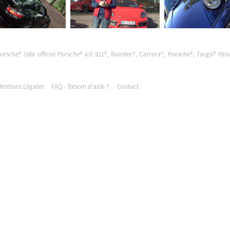
Porsche® (site officiel Porsche®
ici
) 911®, Boxster®, Carrera®, Porsche®, Targa® Pa
entions Légales
FAQ - Besoin d'aide ?
Contact