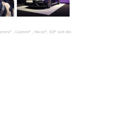
namera® , Cayenne® , Macan®, 918® sont des