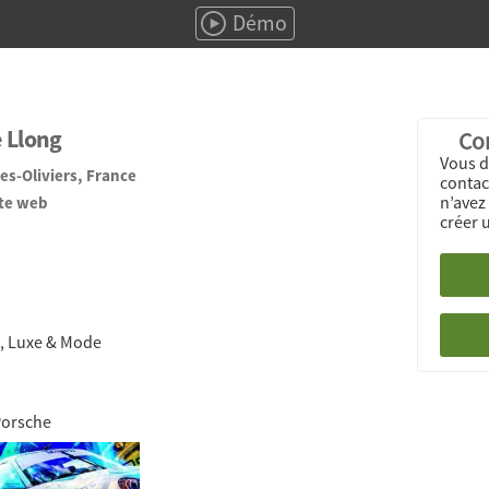
Démo
e Llong
Con
Vous d
les-Oliviers, France
contact
n’avez
ite web
créer 
rt, Luxe & Mode
Porsche