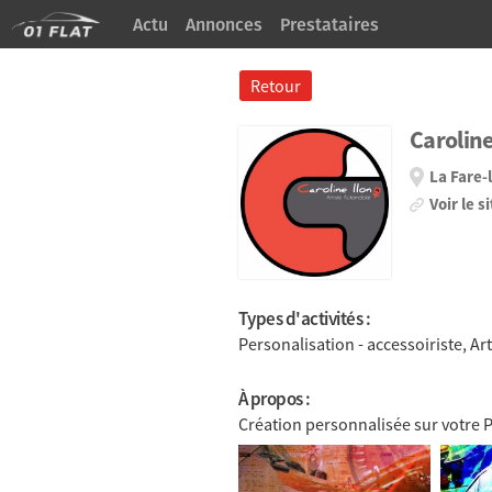
Actu
Annonces
Prestataires
À Propos
Retour
Carolin
La Fare-
Voir le s
Types d'activités :
Personalisation - accessoiriste, A
À propos :
Création personnalisée sur votre 