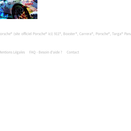
Porsche® (site officiel Porsche®
ici
) 911®, Boxster®, Carrera®, Porsche®, Targa® Pa
entions Légales
FAQ - Besoin d'aide ?
Contact