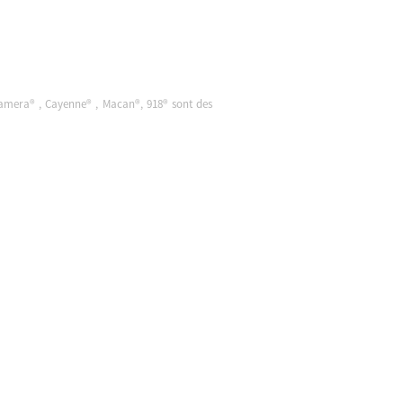
namera® , Cayenne® , Macan®, 918® sont des