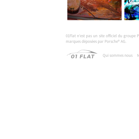
01Flat n’est pas un site officiel du groupe 
marques déposées par Porsche® AG.
Qui sommes nous
M