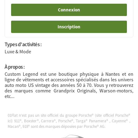
Connexion
Inscription
Types d'activités :
Luxe & Mode
À propos :
Custom Legend est une boutique physique à Nantes et en
ligne de vêtements et accessoires spécialisés dans les univers
auto moto US vintage des années 50 à 70. Vous y retrouverez
des marques comme Grandprix Originals, Warson-motors,
etc...
01Flat n’est pas un site officiel du groupe Porsche® (site officiel Porsche®
ici
) 911®, Boxster®, Carrera®, Porsche®, Targa® Panamera® , Cayenne® ,
Macan®, 918® sont des marques déposées par Porsche® AG.