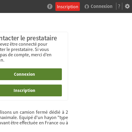
?
Inscription
Connexion
tacter le prestataire
evez être connecté pour
er le prestataire. Si vous
 pas de compte, merci d’en
un.
Connexion
Inscription
ilisons un camion fermé dédié à 2
 maximale. Equipé d'un hayon "type
uvant être effectuée en France ou à