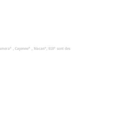
namera® , Cayenne® , Macan®, 918® sont des