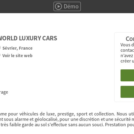
Démo
WORLD LUXURY CARS
Con
Vous d
Sévrier, France
contact
n’avez
Voir le site web
créer 
rage
e pour véhicules de luxe, prestige, sport et collection. Nous ut
nt sous alarme et géolocalisé, pour une discrétion et une sécurité
 très faible garde au sol s'effectue sans aucun souci. Prestation po