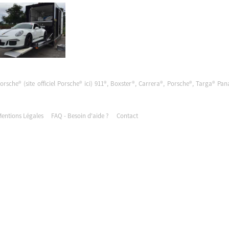
Porsche® (site officiel Porsche®
ici
) 911®, Boxster®, Carrera®, Porsche®, Targa® Pa
entions Légales
FAQ - Besoin d'aide ?
Contact