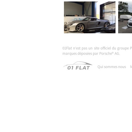
01Flat n’est pas un site officiel du groupe 
marques déposées par Porsche® AG.
Qui sommes nous
M