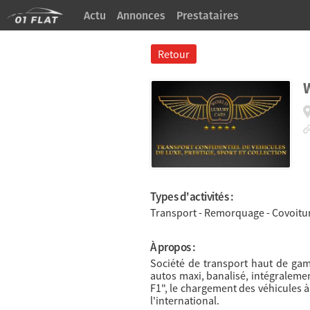
Actu
Annonces
Prestataires
À Propos
Retour
Types d'activités :
Transport - Remorquage - Covoitu
À propos :
Société de transport haut de gamm
autos maxi, banalisé, intégraleme
F1", le chargement des véhicules à
l'international.