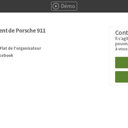
Démo
nt de Porsche 911
Cont
Il s’ag
pouvez
1Flat de l'organisateur
à vou
acebook