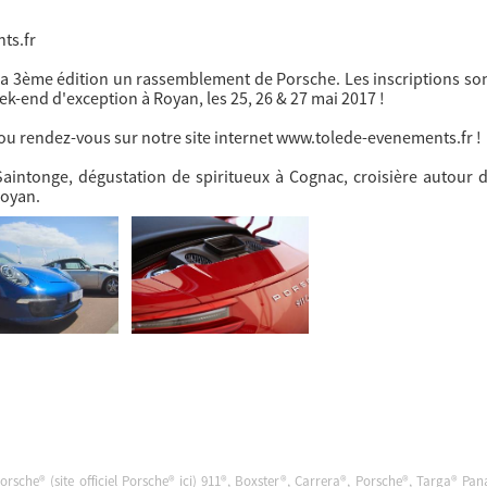
ts.fr
 3ème édition un rassemblement de Porsche. Les inscriptions sont
k-end d'exception à Royan, les 25, 26 & 27 mai 2017 !
ou rendez-vous sur notre site internet www.tolede-evenements.fr !
ntonge, dégustation de spiritueux à Cognac, croisière autour de 
Royan.
Porsche® (site officiel Porsche®
ici
) 911®, Boxster®, Carrera®, Porsche®, Targa® Pa