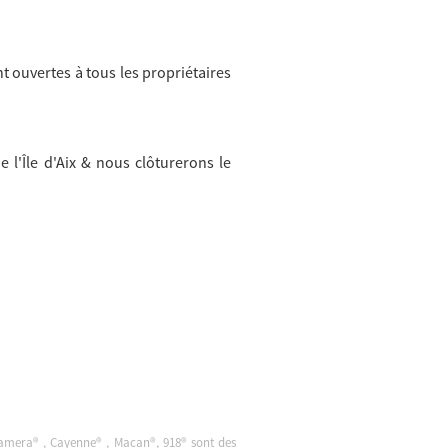
 ouvertes à tous les propriétaires
l'Île d'Aix & nous clôturerons le
namera® , Cayenne® , Macan®, 918® sont des