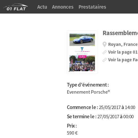
Actu
Annonces
Prestataires
À Propos
Rassembleme
Royan, France
Voir la page 0
Voir la page F
Type d'événement :
Evenement Porsche®
Commence le :
25/05/2017
à
14:00
Se termine le :
27/05/2017
à
00:00
Prix :
590
€