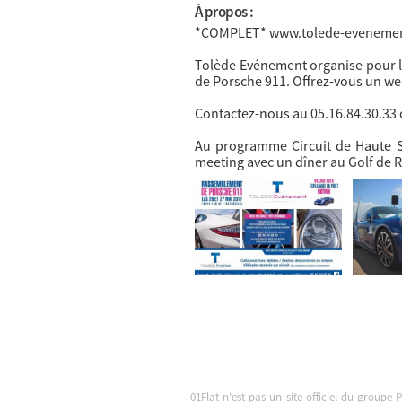
À propos :
*COMPLET* www.tolede-evenemen
Tolède Evénement organise pour la
de Porsche 911. Offrez-vous un wee
Contactez-nous au 05.16.84.30.33 
Au programme Circuit de Haute Sai
meeting avec un dîner au Golf de 
01Flat n’est pas un site officiel du groupe 