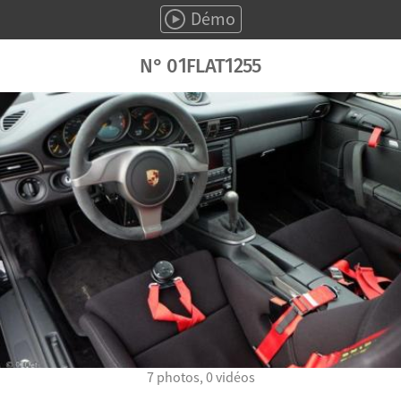
Démo
N°
01FLAT
1255
7 photos, 0 vidéos