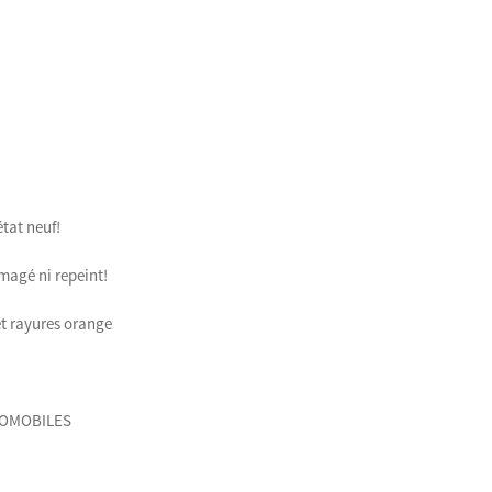
tat neuf!
magé ni repeint!
et rayures orange
UTOMOBILES