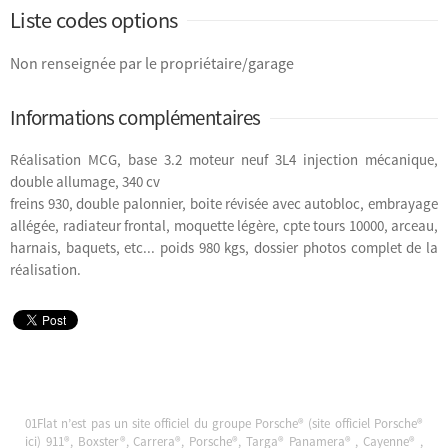
Liste codes options
Non renseignée par le propriétaire/garage
Informations complémentaires
Réalisation MCG, base 3.2 moteur neuf 3L4 injection mécanique,
double allumage, 340 cv
freins 930, double palonnier, boite révisée avec autobloc, embrayage
allégée, radiateur frontal, moquette légère, cpte tours 10000, arceau,
harnais, baquets, etc... poids 980 kgs, dossier photos complet de la
réalisation.
01Flat n’est pas un site officiel du groupe Porsche® (site officiel Porsche®
ici
) 911®, Boxster®, Carrera®, Porsche®, Targa® Panamera® , Cayenne® ,